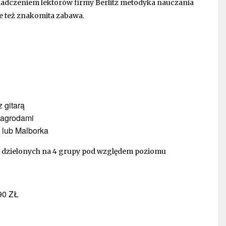
iadczeniem lektorów firmy Berlitz metodyka nauczania
le też znakomita zabawa.
 gitarą
nagrodami
 lub Malborka
ób dzielonych na 4 grupy pod względem poziomu
90 ZŁ