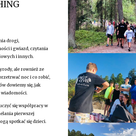
HING
ia drogi,
ści i gwiazd, czytania
lowych i innych.
zyrody, ale rownież ze
rzetrwać noc i co robić,
ów dowiemy się, jak
ć wiadomości.
uczyć się współpracy w
elania pierwszej
gą spotkać się dzieci.