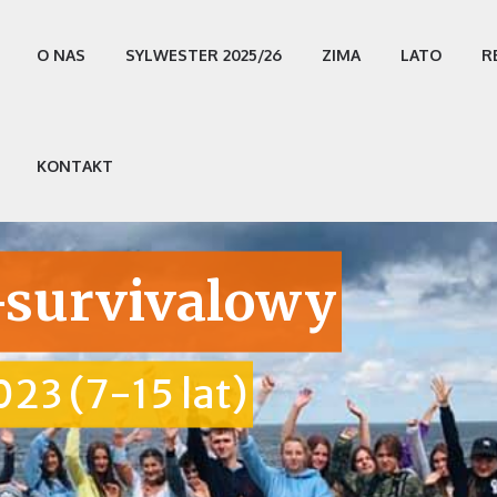
O NAS
SYLWESTER 2025/26
ZIMA
LATO
R
KONTAKT
-survivalowy
23 (7-15 lat)