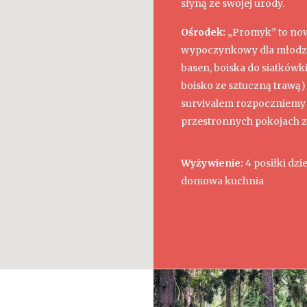
słyną ze swojej urody.
Ośrodek:
„Promyk” to no
wypoczynkowy dla młodzież
basen, boiska do siatkówk
boisko ze sztuczną trawą)
survivalem rozpoczniemy 
przestronnych pokojach z
Wyżywienie:
4 posiłki dz
domowa kuchnia