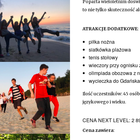
Poparta wieloletnim dośw
to nie tylko skuteczność a
ATRAKCJE DODATKOWE
:
piłka nożna
siatkówka plażowa
tenis stołowy
wieczory przy ognisku z
olimpiada obozowa z 
wycieczka do Gdańska
Ilość uczestników: 45 os
językowego i wieku.
CENA NEXT LEVEL: 2 8
Cena zawiera
: