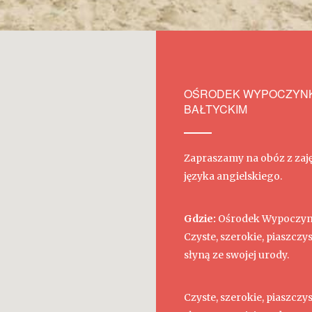
OŚRODEK WYPOCZYNK
BAŁTYCKIM
Zapraszamy na obóz z zaję
języka angielskiego.
Gdzie:
Ośrodek Wypoczynk
Czyste, szerokie, piaszczys
słyną ze swojej urody.
Czyste, szerokie, piaszczys