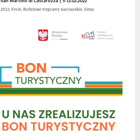
San Martino di Castarozza | 5-12.02.2022
2022, Ferie, Rodzinne wyprawy narciarskie, Zima