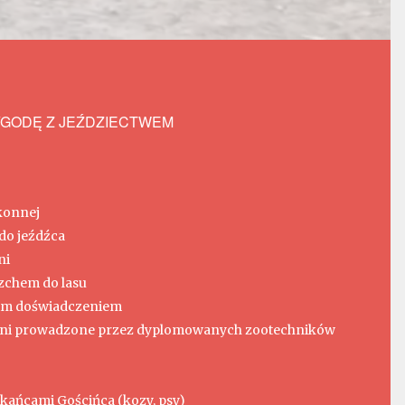
GODĘ Z JEŹDZIECTWEM
konnej
do jeźdźca
ni
zchem do lasu
tnim doświadczeniem
 koni prowadzone przez dyplomowanych zootechników
kańcami Gościńca (kozy, psy)