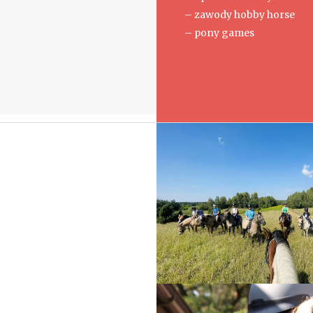
– zawody hobby horse
– pony games