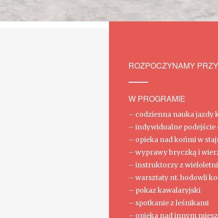
ROZPOCZYNAMY PRZY
W PROGRAMIE
– codzienna nauka jazdy 
– indywidualne podejście 
– opieka nad końmi w staj
– wyprawy bryczką i wier
– instruktorzy z wielole
– warsztaty nt. hodowli
– pokaz kawalaryjski
– spotkanie z leśnikami
– opieka nad innym miesz