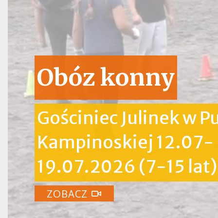
Obóz konny
Gościniec Julinek w P
Kampinoskiej 12.07-
19.07.2026 (7-15 lat)
ZOBACZ