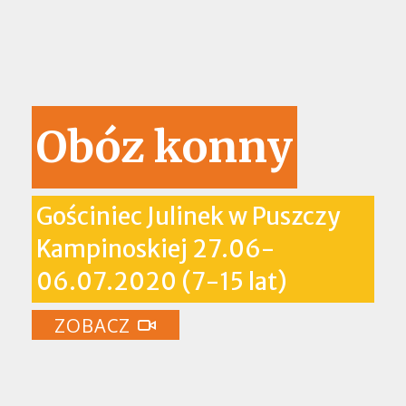
Obóz konny
Gościniec Julinek w Puszczy
Kampinoskiej 27.06-
06.07.2020 (7-15 lat)
ZOBACZ