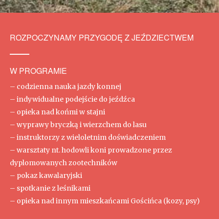
ZOBACZ
ROZPOCZYNAMY PRZYGODĘ Z JEŹDZIECTWEM
W PROGRAMIE
– codzienna nauka jazdy konnej
– indywidualne podejście do jeźdźca
– opieka nad końmi w stajni
– wyprawy bryczką i wierzchem do lasu
– instruktorzy z wieloletnim doświadczeniem
– warsztaty nt. hodowli koni prowadzone przez
dyplomowanych zootechników
– pokaz kawalaryjski
– spotkanie z leśnikami
– opieka nad innym mieszkańcami Gościńca (kozy, psy)