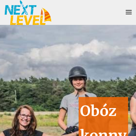
Obóz
konny