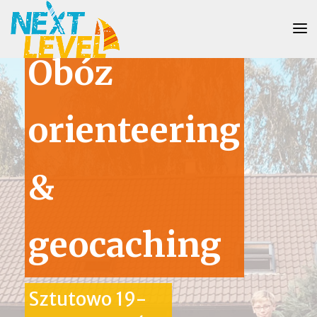
Obóz
orienteering
&
geocaching
Sztutowo 19-