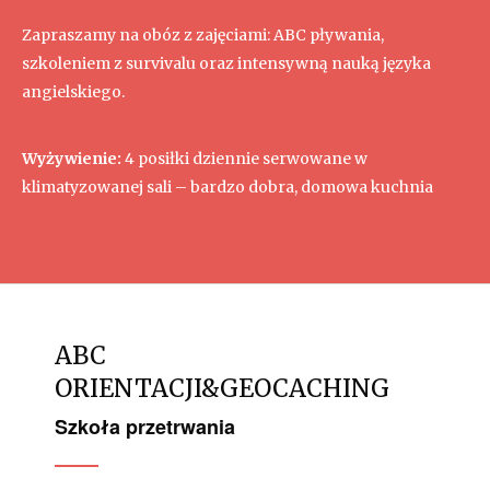
Zapraszamy na obóz z zajęciami: ABC pływania,
szkoleniem z survivalu oraz intensywną nauką języka
angielskiego.
Wyżywienie:
4 posiłki dziennie serwowane w
klimatyzowanej sali – bardzo dobra, domowa kuchnia
ABC
ORIENTACJI&GEOCACHING
Szkoła przetrwania